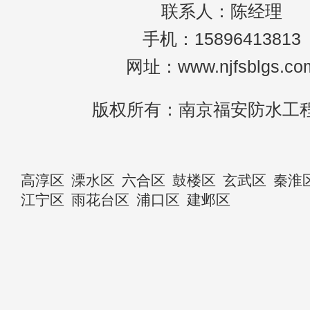
联系人：陈经理
手机：15896413813
网址：www.njfsblgs.co
版权所有：南京福安防水工
高淳区
溧水区
六合区
鼓楼区
玄武区
秦淮
江宁区
雨花台区
浦口区
建邺区