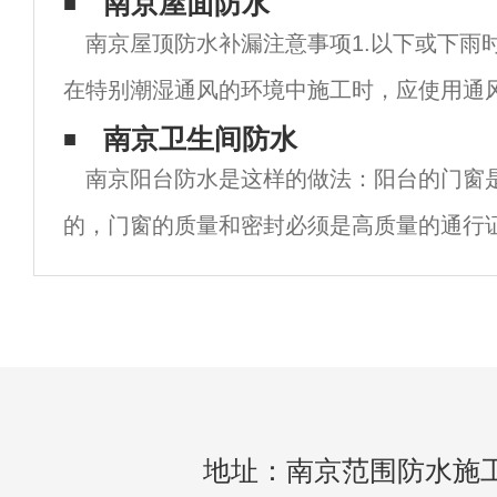
方便使用，造成不必要的经济损失，而且可
南京屋面防水
南京屋顶防水补漏注意事项1.以下或下雨时
系。因此，卫生间防水在施工过程中非常重
在特别潮湿通风的环境中施工时，应使用通
材料成膜，以免影响防水层的质量；3.使用
南京卫生间防水
南京阳台防水是这样的做法：阳台的门窗
浆加水混合；4.节点处理按相关规范标准进
的，门窗的质量和密封必须是高质量的通行
内外方向记住不要出错。在南方，阳台滑动
往是家庭能否安全度过雨季的关键。首先，
地址：南京范围防水施