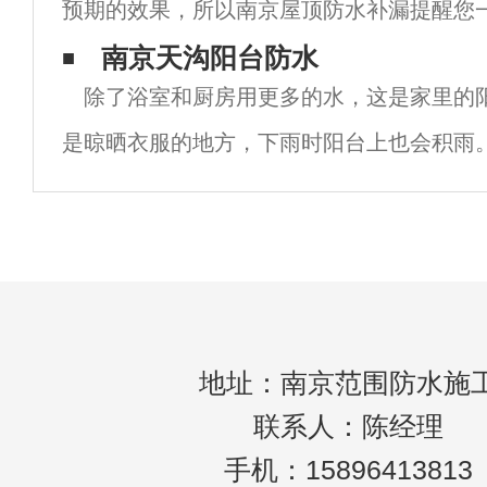
预期的效果，所以南京屋顶防水补漏提醒您
禁忌。禁忌1.屋面防水渗漏后，修复室内相
南京天沟阳台防水
除了浴室和厨房用更多的水，这是家里的
水面)建议：防水不是简单的相应封堵。对于
是晾晒衣服的地方，下雨时阳台上也会积雨
水措施或排水处理，很容易影响室内的正常
是最不可忽视的区域，否则很容易使生活环
地址：南京范围防水施
联系人：陈经理
手机：15896413813