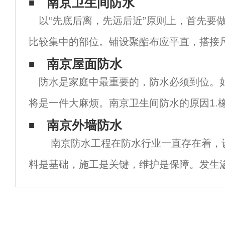
南京卫生间防水
以“先底后离，先远后近”原则上，首先要
比较集中的部位。铺设聚酯布应平直，搭接
扭曲。聚酯布的搭接部分应为溢出热熔的改
南京屋面防水
防水是家庭中最重要的，防水必须到位。
刮伤接口。管道、设备、预埋件应在聚酯布
将是一件大麻烦。南京卫生间防水的原因1.
裂缝。2.防水层完成后，后道工序破坏防水层(
南京外墙防水
南京防水工程在防水行业一直存在着，
使用不良防水材料(便宜无好货)。4.防
料是基础，施工是关键，维护是保障。发生
结底就是设计、材料、施工、维护出现了问
把建筑渗漏比成是一种